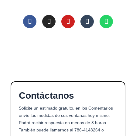
F
I
Y
T
W
a
n
o
u
h
c
s
u
m
a
e
t
t
b
t
b
a
u
l
s
o
g
b
r
a
o
r
e
p
k
a
p
m
Contáctanos
Solicite un estimado gratuito, en los Comentarios
envíe las medidas de sus ventanas hoy mismo.
Podrá recibir respuesta en menos de 3 horas.
También puede llamarnos al 786-4148264 o