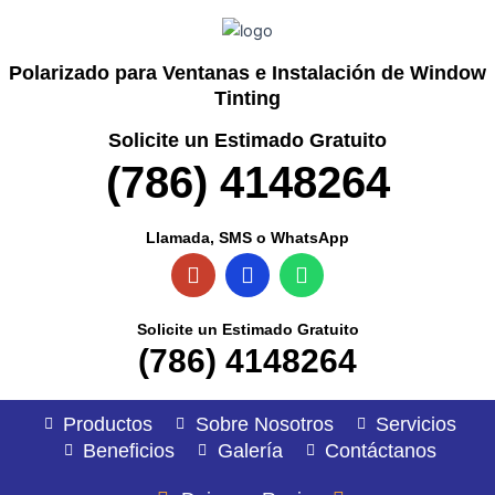
Polarizado para Ventanas e Instalación de Window
Tinting
Solicite un Estimado Gratuito
(786) 4148264
Llamada, SMS o WhatsApp
P
S
W
h
m
h
o
s
a
n
t
Solicite un Estimado Gratuito
e
s
(786) 4148264
-
a
s
p
q
p
Productos
Sobre Nosotros
Servicios
u
Beneficios
Galería
Contáctanos
a
r